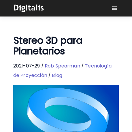
¿Por qué Digitalis?
Stereo 3D para
Compradores
Planetarios
Aprender
2021-07-29 /
Rob Spearman
/
Tecnología
de Proyección
/
Blog
Soluciones
Conectar